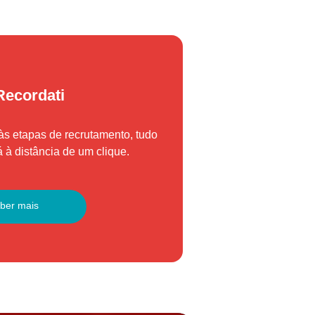
Recordati
às etapas de recrutamento, tudo
 à distância de um clique.
aber mais