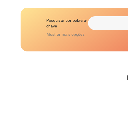
Pesquisar por palavra-
chave
Mostrar mais opções